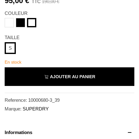
95,00 €
TTC
190,00 €
COULEUR
Optic
Black
Ecru
TAILLE
S
En stock
AJOUTER AU PANIER
Reference:
10000680-3_39
Marque:
SUPERDRY
Informations